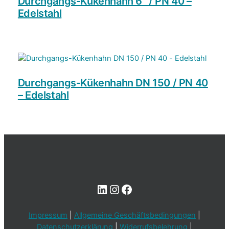
Durchgangs-Kükenhahn 6″ / PN 40 –
Edelstahl
Durchgangs-Kükenhahn DN 150 / PN 40
– Edelstahl
LinkedIn
Instagram
Facebook
Impressum
|
Allgemeine Geschäftsbedingungen
|
Datenschutzerklärung
|
Widerrufsbelehrung
|