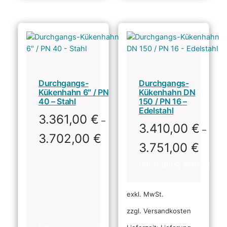
Durchgangs-
Durchgangs-
Kükenhahn 6″ / PN
Kükenhahn DN
40 – Stahl
150 / PN 16 –
Edelstahl
3.361,00
€
–
3.410,00
€
–
3.702,00
€
3.751,00
€
exkl. MwSt.
zzgl. Versandkosten