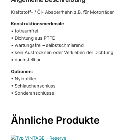
E
M
Kraftstoff- / Öl- Absperrhahn z.B. für Motorräder
e
Konstruktionsmerkmale
n
• totraumfrei
g
• Dichtung aus PTFE
e
• wartungsfrei – selbstschmierend
• kein Austrocknen oder Verkleben der Dichtung
• nachstellbar
Optionen:
• Nylonfilter
• Schlauchanschluss
• Sonderanschlüsse