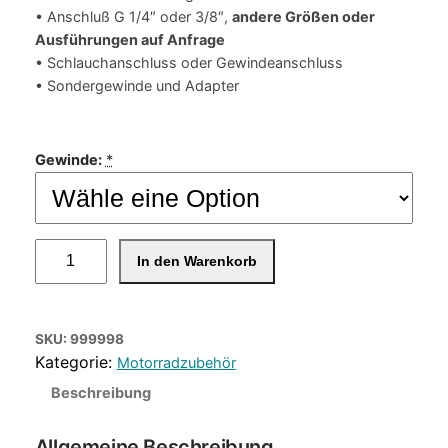
• Anschluß G 1/4″ oder 3/8″,
andere Größen oder
Ausführungen auf Anfrage
• Schlauchanschluss oder Gewindeanschluss
• Sondergewinde und Adapter
Gewinde:
*
T
In den Warenkorb
y
p
V
SKU:
999998
I
Motorradzubehör
N
T
Beschreibung
A
G
Allgemeine Beschreibung