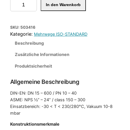
M
In den Warenkorb
e
h
r
w
SKU:
503416
e
Mehrwege ISO-STANDARD
g
Beschreibung
e
K
Zusätzliche Informationen
ü
Produktsicherheit
k
e
Allgemeine Beschreibung
n
h
DIN-EN: DN 15 – 600 / PN 10 – 40
a
ASME: NPS ½“ – 24“ / class 150 – 300
h
Einsatzbereich: -30 < T < 230/280°C, Vakuum 10-8
n
mbar
D
N
Konstruktionsmerkmale
1