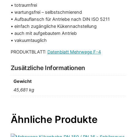
0
• totraumfrei
0
• wartungsfrei – selbstschmierend
/
• Aufbauflansch für Antriebe nach DIN ISO 5211
P
• einfach zugängliche Kükennachstellung
N
• auch mit aufgebautem Antrieb
1
• vakuumtauglich
6
PRODUKTBLATT:
Datenblatt Mehrwege F-4
–
S
Zusätzliche Informationen
p
h
Gewicht
ä
r
45,681 kg
o
g
u
s
s
M