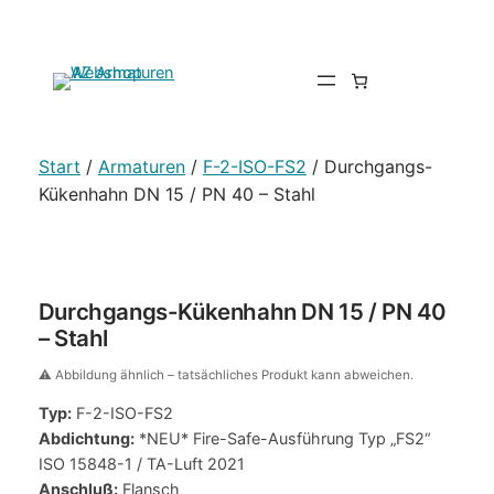
Start
/
Armaturen
/
F-2-ISO-FS2
/ Durchgangs-
Kükenhahn DN 15 / PN 40 – Stahl
Durchgangs-Kükenhahn DN 15 / PN 40
– Stahl
⚠️ Abbildung ähnlich – tatsächliches Produkt kann abweichen.
Typ:
F-2-ISO-FS2
Abdichtung:
*NEU* Fire-Safe-Ausführung Typ „FS2“
ISO 15848-1 / TA-Luft 2021
Anschluß:
Flansch