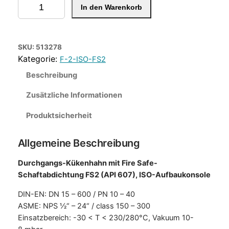
D
In den Warenkorb
u
r
c
h
SKU:
513278
g
F-2-ISO-FS2
a
Beschreibung
n
g
Zusätzliche Informationen
s
Produktsicherheit
-
K
Allgemeine Beschreibung
ü
k
Durchgangs-Kükenhahn mit Fire Safe-
e
Schaftabdichtung FS2 (API 607), ISO-Aufbaukonsole
n
h
DIN-EN: DN 15 – 600 / PN 10 – 40
a
ASME: NPS ½“ – 24“ / class 150 – 300
h
Einsatzbereich: -30 < T < 230/280°C, Vakuum 10-
n