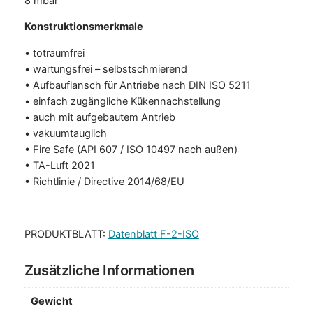
8 mbar
D
N
Konstruktionsmerkmale
1
• totraumfrei
5
• wartungsfrei – selbstschmierend
/
• Aufbauflansch für Antriebe nach DIN ISO 5211
P
• einfach zugängliche Kükennachstellung
N
• auch mit aufgebautem Antrieb
4
• vakuumtauglich
0
• Fire Safe (API 607 / ISO 10497 nach außen)
–
• TA-Luft 2021
S
• Richtlinie / Directive 2014/68/EU
t
a
h
PRODUKTBLATT:
Datenblatt F-2-ISO
l
M
e
Zusätzliche Informationen
n
g
Gewicht