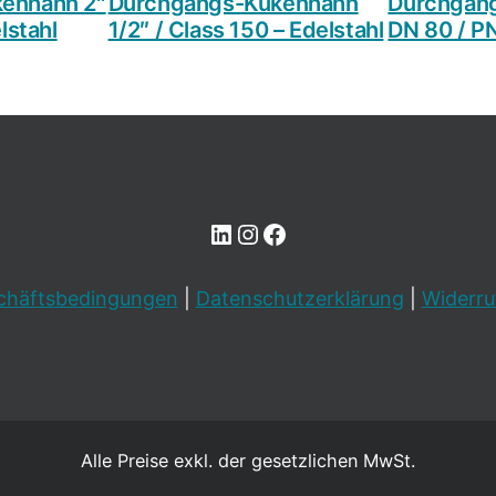
enhahn 2″
Durchgangs-Kükenhahn
Durchgan
lstahl
1/2″ / Class 150 – Edelstahl
DN 80 / PN
LinkedIn
Instagram
Facebook
chäftsbedingungen
|
Datenschutzerklärung
|
Widerru
Alle Preise exkl. der gesetzlichen MwSt.