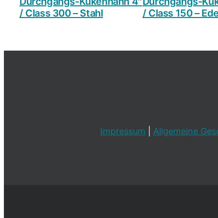
Durchgangs-Kükenhahn 4″
Durchgangs-Kük
/ Class 300 – Stahl
/ Class 150 – Ede
Impressum
|
Allgemeine Ges