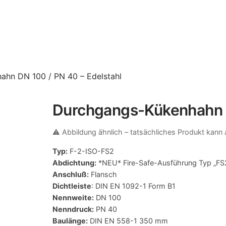
ahn DN 100 / PN 40 – Edelstahl
Durchgangs-Kükenhahn D
⚠️ Abbildung ähnlich – tatsächliches Produkt kann
Typ:
F-2-ISO-FS2
Abdichtung:
*NEU* Fire-Safe-Ausführung Typ „FS2
Anschluß:
Flansch
Dichtleiste
: DIN EN 1092-1 Form B1
Nennweite:
DN 100
Nenndruck:
PN 40
Baulänge:
DIN EN 558-1 350 mm