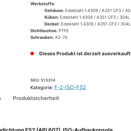
Werkstoffe:
Gehäuse:
Edelstahl 1.4309 / A351 CF3 / 30
Küken:
Edelstahl 1.4309 / A351 CF3 / 304L
Deckel:
Edelstahl 1.4309 / A351 CF3 / 304L
Dichtbuchse:
PTFE
Schrauben:
A2-70
Dieses Produkt ist derzeit ausverkauft
SKU:
513314
F-2-ISO-FS2
n
Produktsicherheit
dichtung FS2 (API 607), ISO-Aufbaukonsole