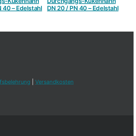
gs-Kükenhahn
Durchgangs-Kükenhahn
 40 – Edelstahl
DN 20 / PN 40 – Edelstahl
fsbelehrung
|
Versandkosten