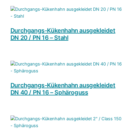
l
a
s
s
1
Durchgangs-Kükenhahn ausgekleidet
5
DN 20 / PN 16 – Stahl
0
–
S
p
h
ä
r
Durchgangs-Kükenhahn ausgekleidet
o
DN 40 / PN 16 – Sphäroguss
g
u
s
s
M
e