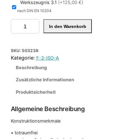
Werkszeugnis 3.1
(+125,00 €)
nach DIN EN 10204
D
In den Warenkorb
u
r
c
h
SKU:
503238
g
F-2-ISO-A
a
Beschreibung
n
g
Zusätzliche Informationen
s
Produktsicherheit
-
K
Allgemeine Beschreibung
ü
k
Konstruktionsmerkmale
e
n
• totraumfrei
h