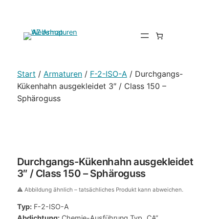
Start
/
Armaturen
/
F-2-ISO-A
/ Durchgangs-
Kükenhahn ausgekleidet 3″ / Class 150 –
Sphäroguss
Durchgangs-Kükenhahn ausgekleidet
3″ / Class 150 – Sphäroguss
⚠️ Abbildung ähnlich – tatsächliches Produkt kann abweichen.
Typ:
F-2-ISO-A
Abdichtung:
Chemie-Ausführung Typ „CA“