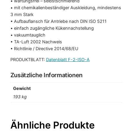
• wartungsfrei – selbstschmierend
a
• mit chemikalienbeständiger Auskleidung, mindestens
h
3 mm Stark
n
• Aufbauflansch für Antriebe nach DIN ISO 5211
a
• einfach zugängliche Kükennachstellung
u
• vakuumtauglich
s
• TA-Luft 2002 Nachweis
g
• Richtlinie / Directive 2014/68/EU
e
k
PRODUKTBLATT:
Datenblatt F-2-ISO-A
l
e
Zusätzliche Informationen
i
d
Gewicht
e
193 kg
t
3
"
/
C